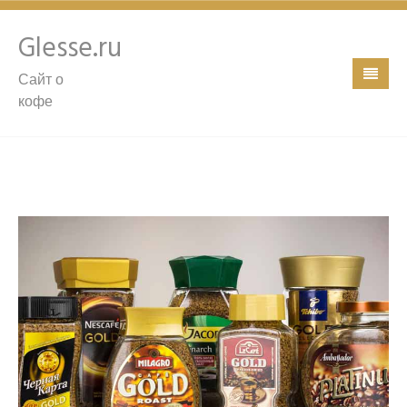
Glesse.ru
Сайт о
кофе