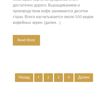
достаточно дорого. Выращиванием и
производством кофе занимаются десятки
стран. Всего насчитывается около 500 видов
кофейных зерен. (далее…)
Read More
Пагинация
Назад
1
2
3
4
Далее
записей