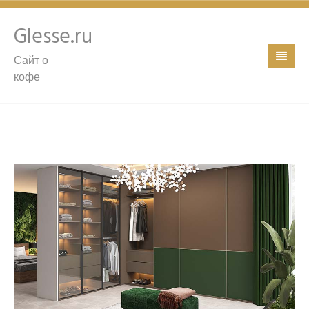
Glesse.ru
Сайт о
кофе