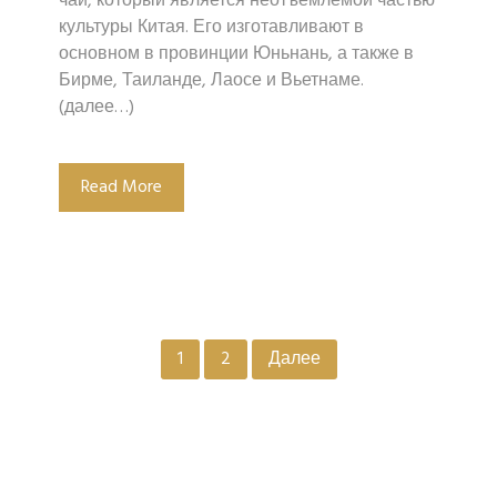
чай, который является неотъемлемой частью
культуры Китая. Его изготавливают в
основном в провинции Юньнань, а также в
Бирме, Таиланде, Лаосе и Вьетнаме.
(далее…)
Read More
Пагинация
1
2
Далее
записей