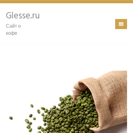
Glesse.ru
Сайт о
кофе